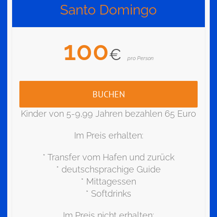
Santo Domingo
100
€
pro Person
BUCHEN
Kinder von 5-9,99 Jahren bezahlen 65 Euro
Im Preis erhalten:
* Transfer vom Hafen und zurück
* deutschsprachige Guide
* Mittagessen
* Softdrinks
Im Preis nicht erhalten: