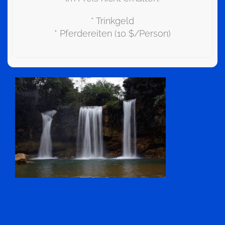
* Trinkgeld
* Pferdereiten (10 $/Person)