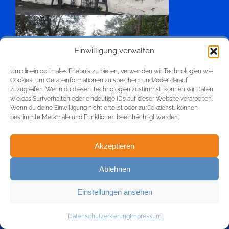
Einwilligung verwalten
Um dir ein optimales Erlebnis zu bieten, verwenden wir Technologien wie
Cookies, um Geräteinformationen zu speichern und/oder darauf
zuzugreifen. Wenn du diesen Technologien zustimmst, können wir Daten
wie das Surfverhalten oder eindeutige IDs auf dieser Website verarbeiten.
Wenn du deine Einwilligung nicht erteilst oder zurückziehst, können
bestimmte Merkmale und Funktionen beeinträchtigt werden.
Akzeptieren
Ablehnen
Einstellungen ansehen
Kontakt
KONTAKT
Datenschutzerklärung
Impressum
Open
chaty