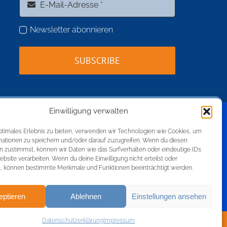
Newsletter abonnieren
SUBSCRIBE
Einwilligung verwalten
 🛳️✨
utscheine für jede
ptimales Erlebnis zu bieten, verwenden wir Technologien wie Cookies, um
mationen zu speichern und/oder darauf zuzugreifen. Wenn du diesen
n zustimmst, können wir Daten wie das Surfverhalten oder eindeutige IDs
ebsite verarbeiten. Wenn du deine Einwilligung nicht erteilst oder
t, können bestimmte Merkmale und Funktionen beeinträchtigt werden.
eptieren
Ablehnen
Einstellungen ansehen
Datenschutzerklärung
Impressum
ed By
BlessHost