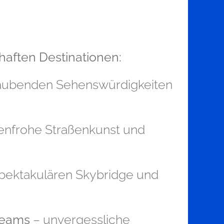
aften Destinationen:
eraubenden Sehenswürdigkeiten
rbenfrohe Straßenkunst und
 spektakulären Skybridge und
reams
– unvergessliche