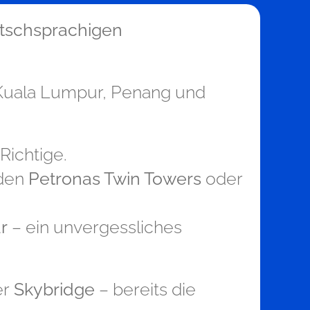
tschsprachigen
e Kuala Lumpur, Penang und
Richtige.
 den
Petronas Twin Towers
oder
ur
– ein unvergessliches
er
Skybridge
– bereits die