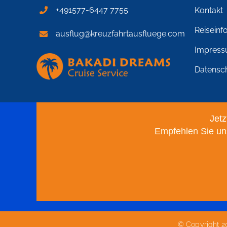
+491577-6447 7755
Kontakt
Reiseinf
ausflug@kreuzfahrtausfluege.com
Impres
Datensc
Jetz
Empfehlen Sie uns
© Copyright 20