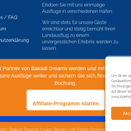
Erleben Sie mit uns einmalige
Ausflüge in verschiedenen Häfen.
os / FAQ
Wir sind stets für unsere Gäste
sum
erreichbar und stetig bemüht Ihren
Landausflug zu einem
hutzerklärung
unvergesslichen Erlebnis werden zu
lassen.
t Partner von Bakadi Dreams werden und mitverdienen!
ere Ausflüge weiter und sichern Sie sich flexible Reiseg
Um dir ein o
Geräteinfor
Buchung.
Technologie
auf dieser W
zurückziehs
Affiliate-Programm starten
Akz
26 | Bakadi Dreams Cruise Service | All Rights Reserved | Develop