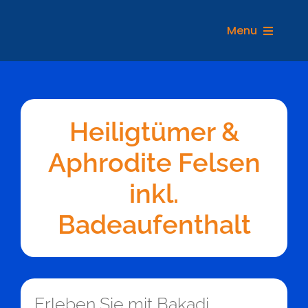
Zum
Inhalt
Menu
springen
REIS
Heiligtümer &
Aphrodite Felsen
inkl.
Badeaufenthalt
Erleben Sie mit Bakadi