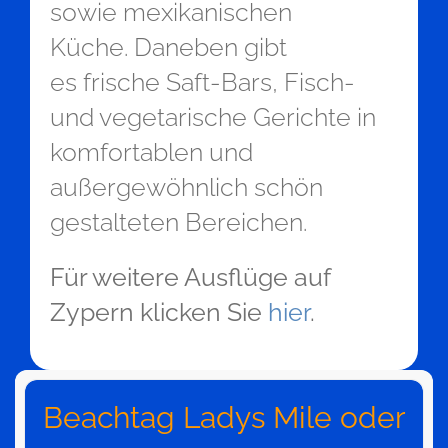
sowie mexikanischen
Küche. Daneben gibt
es frische Saft-Bars, Fisch-
und vegetarische Gerichte in
komfortablen und
außergewöhnlich schön
gestalteten Bereichen.
Für weitere Ausflüge auf
Zypern klicken Sie
hier
.
Beachtag Ladys Mile oder