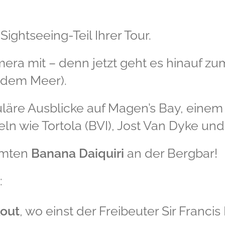
ightseeing-Teil Ihrer Tour.
mera mit – denn jetzt geht es hinauf z
r dem Meer).
uläre Ausblicke auf Magen’s Bay, einem
n wie Tortola (BVI), Jost Van Dyke und 
hmten
Banana Daiquiri
an der Bergbar!
:
kout
, wo einst der Freibeuter Sir Franci