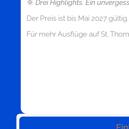
🌞
Drei Highlights. Ein unvergess
Der Preis ist bis Mai 2027 gültig.
Für mehr Ausflüge auf St. Thom
Ein