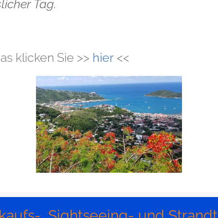
licher Tag.
as klicken Sie >>
hier
<<
kaufs-, Sightseeing- und Strand