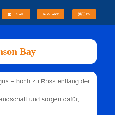
EMAIL
KONTAKT
🇬🇧 EN
nson Bay
gua – hoch zu Ross entlang der
andschaft und sorgen dafür,