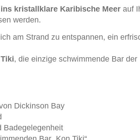
t
ins kristallklare Karibische Meer
auf I
ssen werden.
sich am Strand zu entspannen, ein erfr
Tiki
, die einzige schwimmende Bar der K
 von Dickinson Bay
d
 Badegelegenheit
immenden Bar „Kon Tiki“