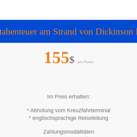
tabenteuer am Strand von Dickinson
155
$
pro Person
Im Preis erhalten:
* Abholung vom Kreuzfahrterminal
* englischsprachige Reiseleitung
Zahlungsmodalitäten