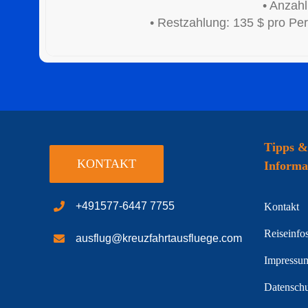
• Anzah
• Restzahlung: 135 $ pro Per
Tipps &
KONTAKT
Informa
+491577-6447 7755
Kontakt
Reiseinfo
ausflug@kreuzfahrtausfluege.com
Impressu
Datenschu